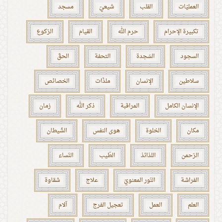
العمليّات
القلب
شيعيّ
مسجد
تكبيرة الإحرام
حرم الله
القيام
الرّكوع
السجود
السّجدة
التحفة
الحقّ
سلاطين
الإنسان
ملذّات
الخصائص
الإنسان الكامل
المراقبة
ذكر الله
زمان
مكان
الخلوة
هوى النفس
الشّيطان
الرّحمن
اللذائذ
الطّيب
النّساء
الفراشة
النّور المعنويّ
علاج
شقاوة
العلم
العمل
تعجيل الفرج
آلام