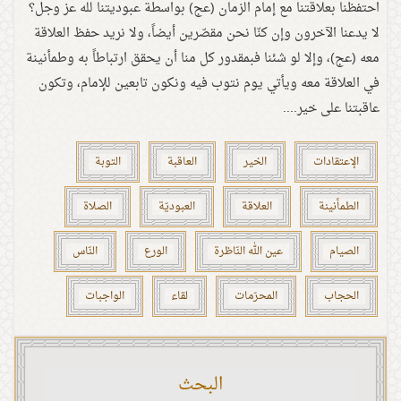
احتفظنا بعلاقتنا مع إمام الزمان (عج) بواسطة عبوديتنا لله عز وجل؟
لا يدعنا الآخرون وإن كنّا نحن مقصّرين أيضاً، ولا نريد حفظ العلاقة
معه (عج)، وإلا لو شئنا فبمقدور كل منا أن يحقق ارتباطاً به وطمأنينة
في العلاقة معه ويأتي يوم نتوب فيه ونكون تابعين للإمام، وتكون
عاقبتنا على خير....
الإعتقادات
الخير
العاقبة
التوبة
الطمأنينة
العلاقة
العبوديّة
الصلاة
الصيام
عين الله النّاظرة
الورع
النّاس
الحجاب
المحرّمات
لقاء
الواجبات
البحث