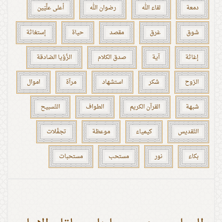
دمعة
لقاء الله
رضوان الله
أعلى علِّيّين
شوق
غرق
مقصد
حياة
إستغاثة
إغاثة
آية
صدق الكلام
الرُّؤيا الصّادقة
الرّوح
شكر
استشهاد
مرآة
اموال
شبهة
القرآن الكريم
الطواف
التّسبيح
التّقديس
كيمياء
موعظة
تجمُّلات
بكاء
نور
مستحب
مستحبات