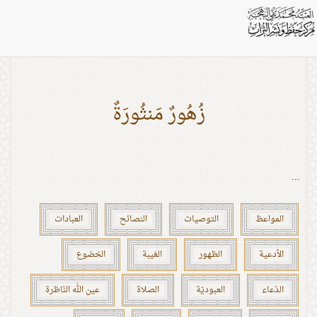
بطاقات: عين الله النّاظرة
زُهُورٌ مَنثُورَةٌ
...
المواعظ
التوصيات
النصائح
العبادات
الأدعية
الظهور
الغيبة
الخضوع
الدّعاء
العبوديّة
الصلاة
عين الله النّاظرة