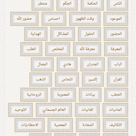
النّاس
الحكمة
الحِكَم
منتطر
الموعود
وقت الظهور
احساس
حضور الله
الحضور
الحلول
المشاكل
الهداية
المعرفة
معرفة الله
المخلص
الطلب
الباب
الجدران
هادي
الجمال
القرآن
إكسير
النّحاس
الذهب
الخطب
بيانات
المعنوية
الروحانية
الماديات
الفانيات
العالم الجسمانيّ
التّوحيد
التّكاليف
السّعادة
المعصية
الاعتقاديّات