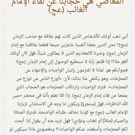
المعاصي هي حجابنا عن لقاء الإمام
الغائب (عج)
أين ذهب أولئك الأشخاص الذين كانت لهم علاقة مع صاحب الزمان
(عج)؟ نحن الذين جعلنا أنفسنا عاجزين حينما قطعنا علاقتنا مع إمام
الزمان (عج)، وصرنا كالمعاديم الذين لا يملكون شيئاً، فهل كان أولئك
أفقر منّا؟! إذا قلتم: إنّنا لا نستطيع الوصول إلى إمام الزمان (عج)!
فجوابكم هو: لماذا لا تلتزمون بإتيان الواجبات والإنتهاء عن
المحرّمات، وهو يكتفي منّا بذلك؛ لأنّ: «أورع الناس من تورّع عن
المحرّمات». فترك الواجبات وارتكاب المحرّمات هو الحجاب الذي
يمنعنا من لقاء إمام الزمان (عج). إذا كنّا نعلم بأنّنا في محضر «عين
الله الناظرة»، فهل [سنجرؤ] ويكون لنا وجه في الاستئذان لزيارة
الإمام الغائب (عج) مع كوننا نخالف طلباته الواضحة، فنترك الصلاة
والصيام [مثلاً] أو تغتاب ونؤذي؟ فهل نريد منه أن يقول لنا: أبحت
لكم المحرّمات وأسقطت عنكم الواجبات؟! ومقصودي ماذا سيكون لو