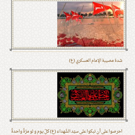
شدة مصيبة الإمام العسكري (ع)
احرصوا على أن تبكوا على سيّد الشّهداء (ع) كلّ يوم و لو مرّةً واحدةً