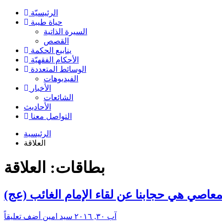
الرئیسیّة
حياة طيبة
السيرة الذاتية
القصص
ينابيع الحكمة
الأحکام الفقهیّة
الوسائط المتعددة
الفیدیوهات
الأخبار
الشائعات
الأحادیث
التواصل معنا
الرئيسية
العلاقة
بطاقات: العلاقة
معاصي هي حجابنا عن لقاء الإمام الغائب (عج)
آب ٣٠, ٢٠١٦
سید امین
أضف تعليقاً