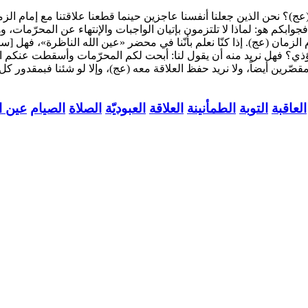
 نحن الذين جعلنا أنفسنا عاجزين حينما قطعنا علاقتنا مع إمام الزمان
! فجوابكم هو: لماذا لا تلتزمون بإتيان الواجبات والإنتهاء عن المحرّمات،
لزمان (عج). إذا كنّا نعلم بأنّنا في محضر «عين الله الناظرة»، فهل [سن
ونؤذي؟ فهل نريد منه أن يقول لنا: أبحت لكم المحرّمات وأسقطت عنكم ا
قصّرين أيضاً، ولا نريد حفظ العلاقة معه (عج)، وإلا لو شئنا فبمقدور كل
العاقبة
التوبة
الطمأنينة
العلاقة
العبوديّة
الصلاة
الصيام
عين ال