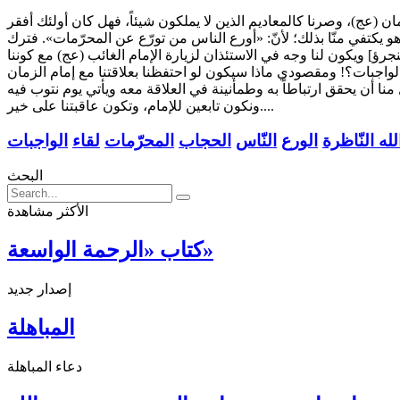
 (عج)، وصرنا كالمعاديم الذين لا يملكون شيئاً، فهل كان أولئك أفقر
 وهو يكتفي منّا بذلك؛ لأنّ: «أورع الناس من تورّع عن المحرّمات». فترك
جرؤ] ويكون لنا وجه في الاستئذان لزيارة الإمام الغائب (عج) مع كوننا
لواجبات؟! ومقصودي ماذا سيكون لو احتفظنا بعلاقتنا مع إمام الزمان
 منا أن يحقق ارتباطاً به وطمأنينة في العلاقة معه ويأتي يوم نتوب فيه
ونكون تابعين للإمام، وتكون عاقبتنا على خير....
له النّاظرة
الورع
النّاس
الحجاب
المحرّمات
لقاء
الواجبات
البحث
الأكثر مشاهدة
كتاب «الرحمة الواسعة»
إصدار جديد
المباهلة
دعاء المباهلة