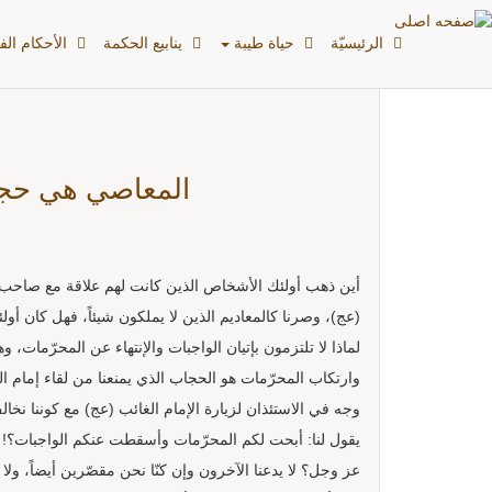
بطاقات: الطمأنينة
الرئیسیّة
حياة طيبة
ينابيع الحكمة
الأحکام الفق
المعاصي هي حجابن
أين ذهب أولئك الأشخاص الذين كانت لهم علاقة مع صاحب الز
(عج)، وصرنا كالمعاديم الذين لا يملكون شيئاً، فهل كان أولئك
لماذا لا تلتزمون بإتيان الواجبات والإنتهاء عن المحرّمات، 
وارتكاب المحرّمات هو الحجاب الذي يمنعنا من لقاء إمام الز
وجه في الاستئذان لزيارة الإمام الغائب (عج) مع كوننا نخال
يقول لنا: أبحت لكم المحرّمات وأسقطت عنكم الواجبات؟! وم
عز وجل؟ لا يدعنا الآخرون وإن كنّا نحن مقصّرين أيضاً، ولا 