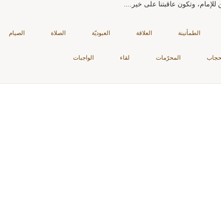
للإمام، وتكون عاقبتنا على خير....
الطمأنينة
العلاقة
العبوديّة
الصلاة
الصيام
حجاب
المحرّمات
لقاء
الواجبات