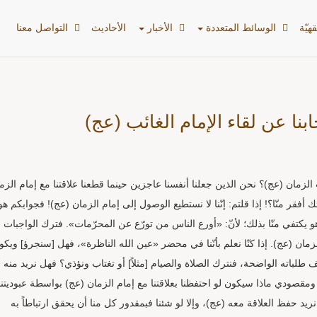
هیّة
الوسائط المتعددة
الأخبار
الأحادیث
التواصل معنا
ا عن لقاء الإمام الغائب (عج)
مان (عج)؟ نحن الذين جعلنا أنفسنا عاجزين حينما قطعنا علاقتنا مع إمام الزم
 أفقر منّا؟! إذا قلتم: إنّنا لا نستطيع الوصول إلى إمام الزمان (عج)! فجوابكم هو
وهو يكتفي منّا بذلك؛ لأنّ: «أورع الناس من تورّع عن المحرّمات». فترك الواجبات
مان (عج). إذا كنّا نعلم بأنّنا في محضر «عين الله الناظرة»، فهل [سنجرؤ] ويكون
ف طلباته الواضحة، فنترك الصلاة والصيام [مثلاً] أو تغتاب ونؤذي؟ فهل نريد منه 
قصودي ماذا سيكون لو احتفظنا بعلاقتنا مع إمام الزمان (عج) بواسطة عبوديتنا 
نريد حفظ العلاقة معه (عج)، وإلا لو شئنا فبمقدور كل منا أن يحقق ارتباطاً به