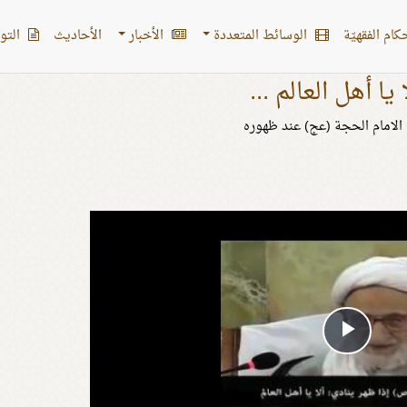
کام الفقهیّة
الوسائط المتعددة
الأخبار
الأحادیث
التو
ا يا أهل العالم ...
 الامام الحجة (عج) عند ظهوره
Play
Video