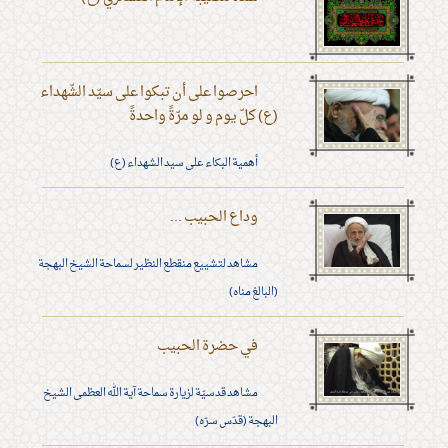
احرصوا على أن تبكوا على سيّد الشّهداء
(ع) كلّ يوم و لو مرّةً واحدةً
أهمية البكاء على سيد الشهداء (ع)
وداع الحبيب ...
مشاهد لتشييع منقطع النظير لسماحة الشيخ البهجة
(البالغ مناه)
في حضرة الحبيب
مشاهد قدسيّة لزيارة سماحة آية الله العظمى الشيخ
البهجة (قدّس سرّه)