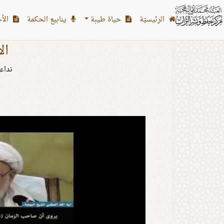
الرئیسیّة
حياة طيبة
ينابيع الحكمة
الأح
ال
نداء