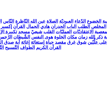
بة
الخضوع
الدّعاء
العبوديّة
الصلاة
عين الله النّاظرة
النّاس
ا
المخلص
الطلب
الباب
الجدران
هادي
الجمال
القرآن
إكسير
معصية
الاعتقاديّات
العمليّات
القلب
شيعيّ
مسجد
تكبيرة الإ
ة
ذكر الله
زمان
مكان
الخلوة
هوى النفس
الشّيطان
الرّحمن
على علِّيّين
شوق
غرق
مقصد
حياة
إستغاثة
إغاثة
آية
صدق الك
القرآن الكريم
الطواف
التّسبيح
ال