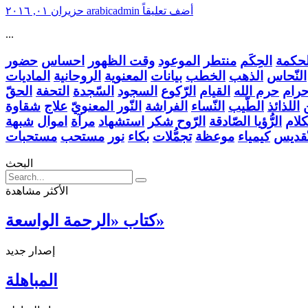
أضف تعليقاً
arabicadmin
حزيران ٠١, ٢٠١٦
...
لحكمة
الحِكَم
منتطر
الموعود
وقت الظهور
احساس
حضور
النّحاس
الذهب
الخطب
بيانات
المعنوية
الروحانية
الماديات
حرام
حرم الله
القيام
الرّكوع
السجود
السّجدة
التحفة
الحقّ
اللذائذ
الطّيب
النّساء
الفراشة
النّور المعنويّ
علاج
شقاوة
لام
الرُّؤيا الصّادقة
الرّوح
شكر
استشهاد
مرآة
اموال
شبهة
تّقديس
كيمياء
موعظة
تجمُّلات
بكاء
نور
مستحب
مستحبات
البحث
الأكثر مشاهدة
كتاب «الرحمة الواسعة»
إصدار جديد
المباهلة