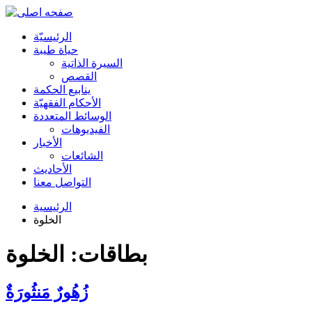
الرئیسیّة
حياة طيبة
السيرة الذاتية
القصص
ينابيع الحكمة
الأحکام الفقهیّة
الوسائط المتعددة
الفیدیوهات
الأخبار
الشائعات
الأحادیث
التواصل معنا
الرئيسية
الخلوة
بطاقات: الخلوة
زُهُورٌ مَنثُورَةٌ