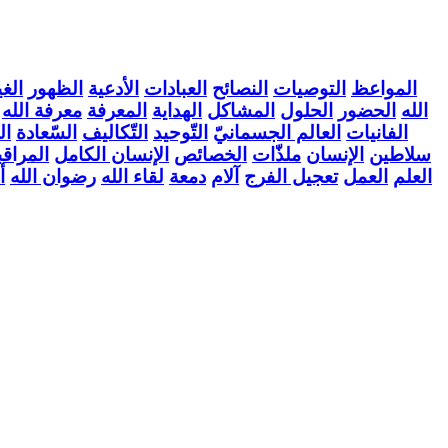
المواعظ
التوصيات
النصائح
العبادات
الأدعية
الظهور
الغي
الله
الحضور
الحلول
المشاكل
الهداية
المعرفة
معرفة الله
الفانيات
العالم الجسمانيّ
التّوحيد
التّكاليف
السّعادة
ال
سلاطين
الإنسان
ملذّات
الخصائص
الإنسان الكامل
المراقب
العلم
العمل
تعجيل الفرج
آلام
دمعة
لقاء الله
رضوان الله
أ