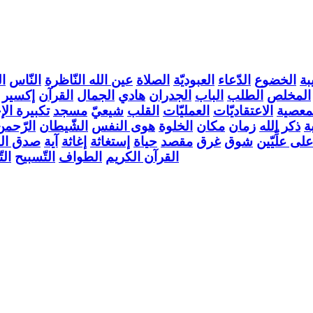
بة
الخضوع
الدّعاء
العبوديّة
الصلاة
عين الله النّاظرة
النّاس
ا
المخلص
الطلب
الباب
الجدران
هادي
الجمال
القرآن
إكسير
معصية
الاعتقاديّات
العمليّات
القلب
شيعيّ
مسجد
تكبيرة الإ
ة
ذكر الله
زمان
مكان
الخلوة
هوى النفس
الشّيطان
الرّحمن
على علِّيّين
شوق
غرق
مقصد
حياة
إستغاثة
إغاثة
آية
صدق الك
القرآن الكريم
الطواف
التّسبيح
ال