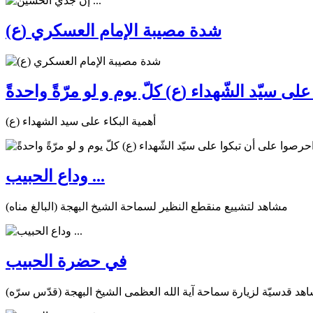
شدة مصيبة الإمام العسكري (ع)
ى سيّد الشّهداء (ع) كلّ يوم و لو مرّةً واحدةً
أهمية البكاء على سيد الشهداء (ع)
وداع الحبيب ...
مشاهد لتشييع منقطع النظير لسماحة الشيخ البهجة (البالغ مناه)
في حضرة الحبيب
هد قدسيّة لزيارة سماحة آية الله العظمى الشيخ البهجة (قدّس سرّه)