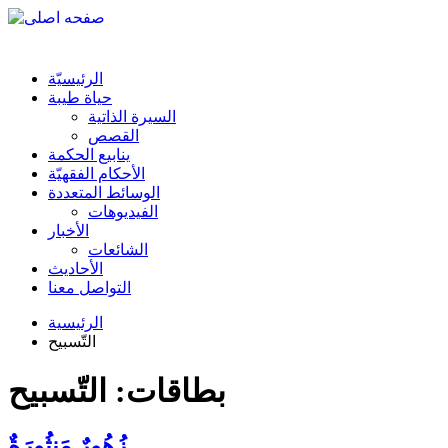
الرئیسیّة
حياة طيبة
السيرة الذاتية
القصص
ينابيع الحكمة
الأحکام الفقهیّة
الوسائط المتعددة
الفیدیوهات
الأخبار
الشائعات
الأحادیث
التواصل معنا
الرئيسية
التّسبيح
بطاقات: التّسبيح
زُهُورٌ مَنثُورَةٌ