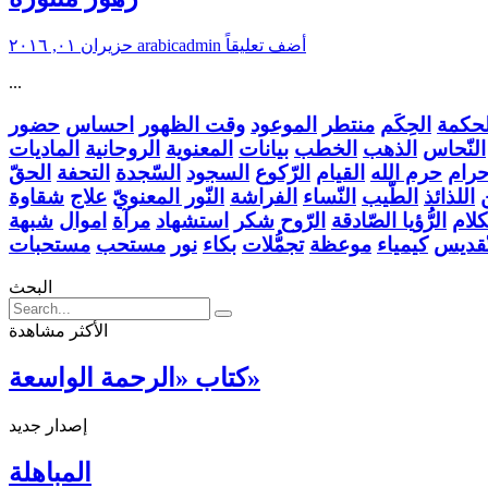
أضف تعليقاً
arabicadmin
حزيران ٠١, ٢٠١٦
...
لحكمة
الحِكَم
منتطر
الموعود
وقت الظهور
احساس
حضور
النّحاس
الذهب
الخطب
بيانات
المعنوية
الروحانية
الماديات
حرام
حرم الله
القيام
الرّكوع
السجود
السّجدة
التحفة
الحقّ
اللذائذ
الطّيب
النّساء
الفراشة
النّور المعنويّ
علاج
شقاوة
لام
الرُّؤيا الصّادقة
الرّوح
شكر
استشهاد
مرآة
اموال
شبهة
تّقديس
كيمياء
موعظة
تجمُّلات
بكاء
نور
مستحب
مستحبات
البحث
الأكثر مشاهدة
كتاب «الرحمة الواسعة»
إصدار جديد
المباهلة