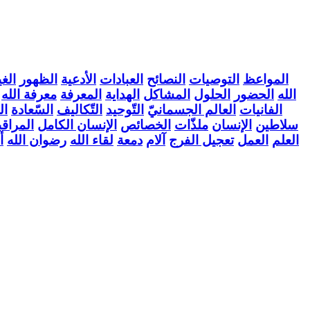
المواعظ
التوصيات
النصائح
العبادات
الأدعية
الظهور
الغي
الله
الحضور
الحلول
المشاكل
الهداية
المعرفة
معرفة الله
الفانيات
العالم الجسمانيّ
التّوحيد
التّكاليف
السّعادة
ال
سلاطين
الإنسان
ملذّات
الخصائص
الإنسان الكامل
المراقب
العلم
العمل
تعجيل الفرج
آلام
دمعة
لقاء الله
رضوان الله
أ