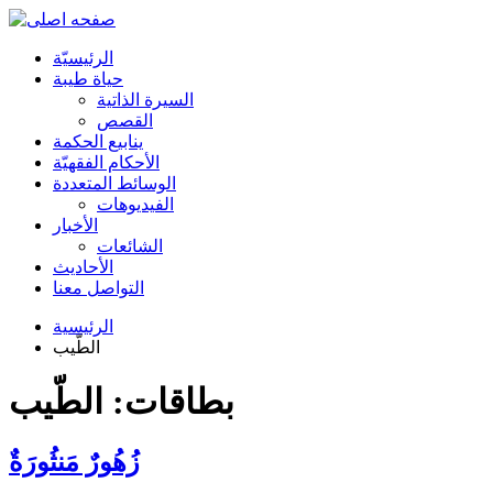
الرئیسیّة
حياة طيبة
السيرة الذاتية
القصص
ينابيع الحكمة
الأحکام الفقهیّة
الوسائط المتعددة
الفیدیوهات
الأخبار
الشائعات
الأحادیث
التواصل معنا
الرئيسية
الطّيب
بطاقات: الطّيب
زُهُورٌ مَنثُورَةٌ