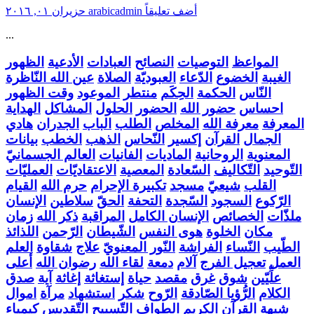
أضف تعليقاً
arabicadmin
حزيران ٠١, ٢٠١٦
...
المواعظ
التوصيات
النصائح
العبادات
الأدعية
الظهور
الغيبة
الخضوع
الدّعاء
العبوديّة
الصلاة
عين الله النّاظرة
النّاس
الحكمة
الحِكَم
منتطر
الموعود
وقت الظهور
احساس
حضور الله
الحضور
الحلول
المشاكل
الهداية
المعرفة
معرفة الله
المخلص
الطلب
الباب
الجدران
هادي
الجمال
القرآن
إكسير
النّحاس
الذهب
الخطب
بيانات
المعنوية
الروحانية
الماديات
الفانيات
العالم الجسمانيّ
التّوحيد
التّكاليف
السّعادة
المعصية
الاعتقاديّات
العمليّات
القلب
شيعيّ
مسجد
تكبيرة الإحرام
حرم الله
القيام
الرّكوع
السجود
السّجدة
التحفة
الحقّ
سلاطين
الإنسان
ملذّات
الخصائص
الإنسان الكامل
المراقبة
ذكر الله
زمان
مكان
الخلوة
هوى النفس
الشّيطان
الرّحمن
اللذائذ
الطّيب
النّساء
الفراشة
النّور المعنويّ
علاج
شقاوة
العلم
العمل
تعجيل الفرج
آلام
دمعة
لقاء الله
رضوان الله
أعلى
علِّيّين
شوق
غرق
مقصد
حياة
إستغاثة
إغاثة
آية
صدق
الكلام
الرُّؤيا الصّادقة
الرّوح
شكر
استشهاد
مرآة
اموال
شبهة
القرآن الكريم
الطواف
التّسبيح
التّقديس
كيمياء