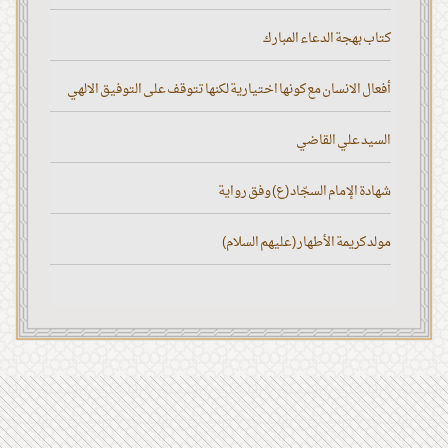
كتاب بهجة الدعاء المبارك
أفعال الانسان مع كونها اختيارية لكنها تتوقف على التوفيق الالهي
السيد علي القاضي
شهادة الإمام السجّاد (ع) وفق رواية
مولد كريمة الأطهار (عليهم السلام)