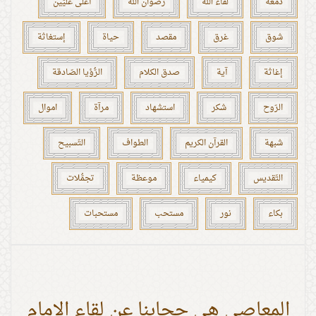
دمعة
لقاء الله
رضوان الله
أعلى علِّيّين
شوق
غرق
مقصد
حياة
إستغاثة
إغاثة
آية
صدق الكلام
الرُّؤيا الصّادقة
الرّوح
شكر
استشهاد
مرآة
اموال
شبهة
القرآن الكريم
الطواف
التّسبيح
التّقديس
كيمياء
موعظة
تجمُّلات
بكاء
نور
مستحب
مستحبات
المعاصي هي حجابنا عن لقاء الإمام