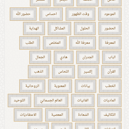
الموعود
وقت الظهور
احساس
حضور الله
الحضور
الحلول
المشاكل
الهداية
المعرفة
معرفة الله
المخلص
الطلب
الباب
الجدران
هادي
الجمال
القرآن
إكسير
النّحاس
الذهب
الخطب
بيانات
المعنوية
الروحانية
الماديات
الفانيات
العالم الجسمانيّ
التّوحيد
التّكاليف
السّعادة
المعصية
الاعتقاديّات