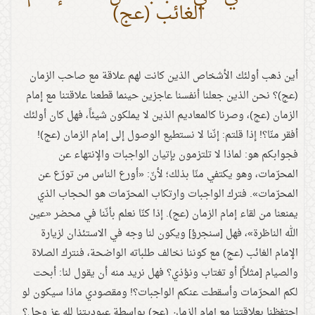
الغائب (عج)
أين ذهب أولئك الأشخاص الذين كانت لهم علاقة مع صاحب الزمان
(عج)؟ نحن الذين جعلنا أنفسنا عاجزين حينما قطعنا علاقتنا مع إمام
الزمان (عج)، وصرنا كالمعاديم الذين لا يملكون شيئاً، فهل كان أولئك
أفقر منّا؟! إذا قلتم: إنّنا لا نستطيع الوصول إلى إمام الزمان (عج)!
فجوابكم هو: لماذا لا تلتزمون بإتيان الواجبات والإنتهاء عن
المحرّمات، وهو يكتفي منّا بذلك؛ لأنّ: «أورع الناس من تورّع عن
المحرّمات». فترك الواجبات وارتكاب المحرّمات هو الحجاب الذي
يمنعنا من لقاء إمام الزمان (عج). إذا كنّا نعلم بأنّنا في محضر «عين
الله الناظرة»، فهل [سنجرؤ] ويكون لنا وجه في الاستئذان لزيارة
الإمام الغائب (عج) مع كوننا نخالف طلباته الواضحة، فنترك الصلاة
والصيام [مثلاً] أو تغتاب ونؤذي؟ فهل نريد منه أن يقول لنا: أبحت
لكم المحرّمات وأسقطت عنكم الواجبات؟! ومقصودي ماذا سيكون لو
احتفظنا بعلاقتنا مع إمام الزمان (عج) بواسطة عبوديتنا لله عز وجل؟