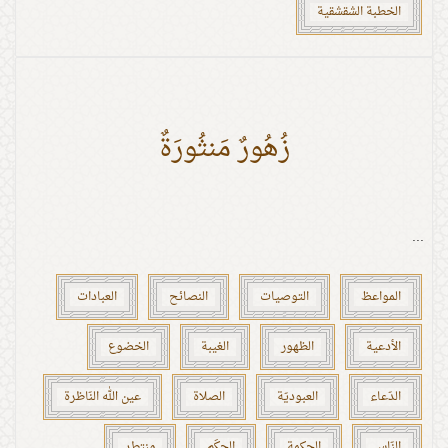
الخطبة الشقشقية
زُهُورٌ مَنثُورَةٌ
...
المواعظ
التوصيات
النصائح
العبادات
الأدعية
الظهور
الغيبة
الخضوع
الدّعاء
العبوديّة
الصلاة
عين الله النّاظرة
النّاس
الحكمة
الحِكَم
منتطر