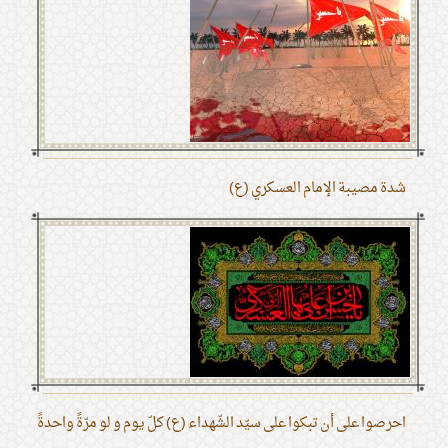
شدة مصيبة الإمام العسكري (ع)
احرصوا على أن تبكوا على سيّد الشّهداء (ع) كلّ يوم و لو مرّةً واحدةً