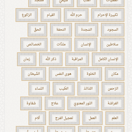
العمليّات
القلب
شيعيّ
مسجد
تكبيرة الإحرام
حرم الله
القيام
الرّكوع
السجود
السّجدة
التحفة
الحقّ
سلاطين
الإنسان
ملذّات
الخصائص
الإنسان الكامل
المراقبة
ذكر الله
زمان
مكان
الخلوة
هوى النفس
الشّيطان
الرّحمن
اللذائذ
الطّيب
النّساء
الفراشة
النّور المعنويّ
علاج
شقاوة
العلم
العمل
تعجيل الفرج
آلام