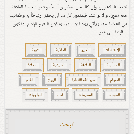
لا يدعنا الآخرون وإن كنّا نحن مقصّرين أيضاً، ولا نريد حفظ العلاقة
معه (عج)، وإلا لو شئنا فبمقدور كل منا أن يحقق ارتباطاً به وطمأنينة
في العلاقة معه ويأتي يوم نتوب فيه ونكون تابعين للإمام، وتكون
عاقبتنا على خير....
الإعتقادات
الخير
العاقبة
التوبة
الطمأنينة
العلاقة
العبوديّة
الصلاة
الصيام
عين الله النّاظرة
الورع
النّاس
الحجاب
المحرّمات
لقاء
الواجبات
البحث