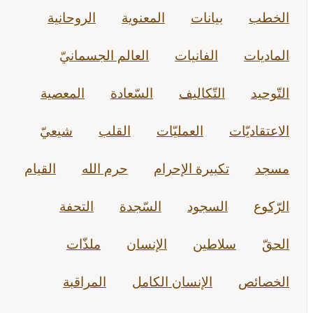
الخطب
بيانات
المعنوية
الروحانية
الماديات
الفانيات
العالم الجسمانيّ
التّوحيد
التّكاليف
السّعادة
المعصية
الاعتقاديّات
العمليّات
القلب
شيعيّ
مسجد
تكبيرة الإحرام
حرم الله
القيام
الرّكوع
السجود
السّجدة
التحفة
الحقّ
سلاطين
الإنسان
ملذّات
الخصائص
الإنسان الكامل
المراقبة