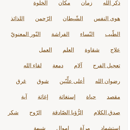
ذكر الله
زمان
مكان
الخلوة
هوى النفس
الشّيطان
الرّحمن
اللذائذ
الطّيب
النّساء
الفراشة
النّور المعنويّ
علاج
شقاوة
العلم
العمل
تعجيل الفرج
آلام
دمعة
لقاء الله
رضوان الله
أعلى علِّيّين
شوق
غرق
مقصد
حياة
إستغاثة
إغاثة
آية
صدق الكلام
الرُّؤيا الصّادقة
الرّوح
شكر
استشهاد
مرآة
اموال
شبهة