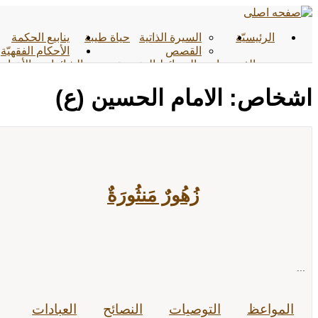
الرئیسیّة
السيرة الذاتية
حياة طيبة
ينابيع الحكمة
القصص
الأحکام الفقهیّة
الفیدیوهات
الوسائط المتعددة
الشائعات
الأخبار
الأحادیث
التواصل معنا
اشخاص: الامام الحسين (ع)
زُهُورٌ مَنثُورَةٌ
...
المواعظ
التوصيات
النصائح
العبادات