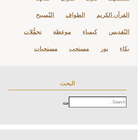
القرآن الكريم
الطواف
التّسبيح
التّقديس
كيمياء
موعظة
تجمُّلات
بكاء
نور
مستحب
مستحبات
البحث