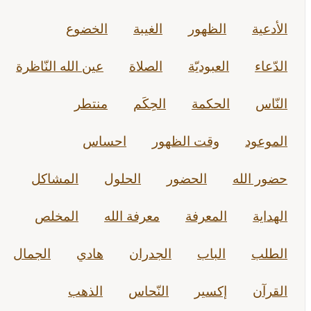
الأدعية
الظهور
الغيبة
الخضوع
الدّعاء
العبوديّة
الصلاة
عين الله النّاظرة
النّاس
الحكمة
الحِكَم
منتطر
الموعود
وقت الظهور
احساس
حضور الله
الحضور
الحلول
المشاكل
الهداية
المعرفة
معرفة الله
المخلص
الطلب
الباب
الجدران
هادي
الجمال
القرآن
إكسير
النّحاس
الذهب