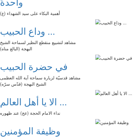
واحدةً
أهمية البكاء على سيد الشهداء (ع)
وداع الحبيب ...
مشاهد لتشييع منقطع النظير لسماحة الشيخ
البهجة (البالغ مناه)
في حضرة الحبيب
مشاهد قدسيّة لزيارة سماحة آية الله العظمى
الشيخ البهجة (قدّس سرّه)
الا يا أهل العالم ...
نداء الامام الحجة (عج) عند ظهوره
وظيفة المؤمنين