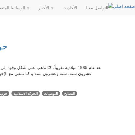
التواصل معنا
الأحادیث
الأخبار
الوسائط المتعددة
حو
بعد عام 1985 ميلادية تقريباً، كنّا نذهب على شك
عشرون سنة، ستة وعشرون سنة و كنا نلتقي مع الإخوا
النصائح
التوصيات
الحركة الاسلامية
حزب ا