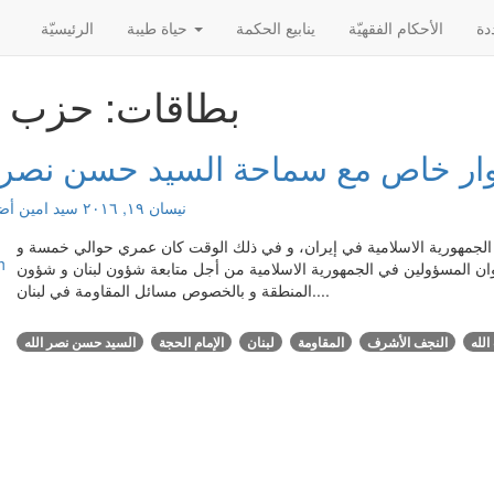
الأحکام الفقهیّة
ينابيع الحكمة
حياة طيبة
الرئیسیّة
بطاقات: حزب ا
ار خاص مع سماحة السيد حسن نصر ا
نيسان ١٩, ٢٠١٦
سید امین
أضف
ل وفود إلى الجمهورية الاسلامية في إيران، و في ذلك الوقت كان عمري حوالي خمسة و
ن المسؤولين في الجمهورية الاسلامية من أجل متابعة شؤون لبنان و شؤون
المنطقة و بالخصوص مسائل المقاومة في لبنان....
لله
النجف الأشرف
المقاومة
لبنان
الإمام الحجة
السيد حسن نصر الله