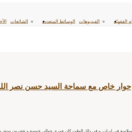
م الفقهیّة
الفیدیوهات
الوسائط المتعددة
الشائعات
الأخ
حوار خاص مع سماحة السيد حسن نصر الله
 الجمهورية الاسلامية في إيران، و في ذلك الوقت كان عمري حوالي خمسة و عشرون س