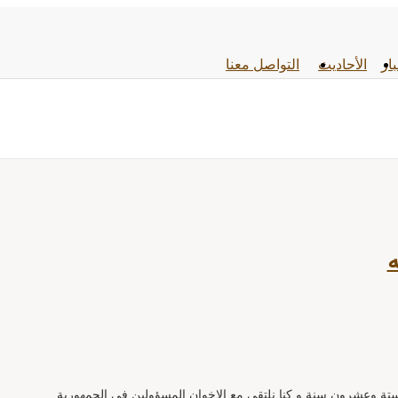
بار
الأحادیث
التواصل معنا
نة، ستة وعشرون سنة و كنا نلتقي مع الإخوان المسؤولين في الجمهورية