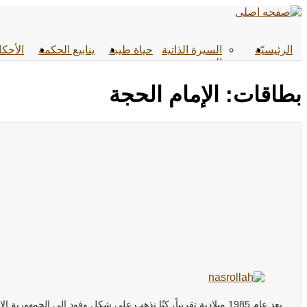
الرئیسیّة
السيرة الذاتية
حياة طيبة
ينابيع الحكمة
الأحکا
القصص
بطاقات: الإمام الحجة
بعد عام 1985 ميلادية تقريباً، كنّا نذهب على شكل وفود إلى