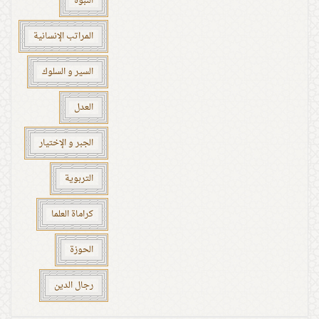
النبوة
المراتب الإنسانية
السير و السلوك
العدل
الجبر و الإختيار
التربوية
كراماة العلما
الحوزة
رجال الدين