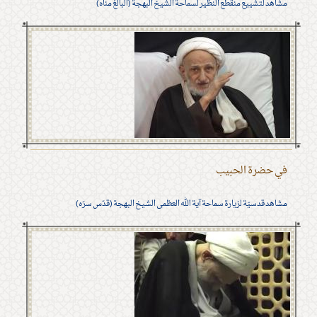
مشاهد لتشييع منقطع النظير لسماحة الشيخ البهجة (البالغ مناه)
في حضرة الحبيب
مشاهد قدسيّة لزيارة سماحة آية الله العظمى الشيخ البهجة (قدّس سرّه)