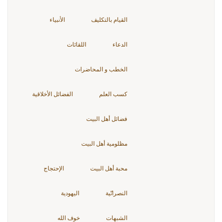
القيام بالتكليف
الأنبياء
الدعاء
اللقائات
الخطب و المحاضرات
كسب العلم
الفضائل الأخلاقية
فضائل أهل البيت
مظلومية أهل البيت
محبة أهل البيت
الإحتجاج
النصرانّية
اليهودية
الشبهات
خوف الله