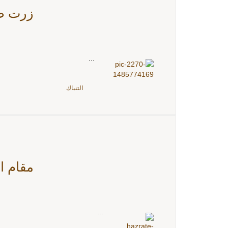
زرت صا
...
التنباك
مقام ا
...