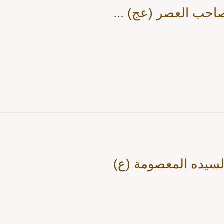
حب العصر (عج) ...
لسيده المعصومة (ع)