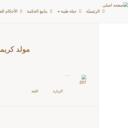
تصنيفات: البیانات
الرئیسیّة
حياة طيبة
ينابيع الحكمة
الأحکام الفق
مولد كريمة
...
الزيارة
القبة