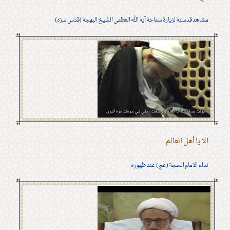
مشاهد قدسيّة لزيارة سماحة آية الله العظمى الشيخ البهجة (قدّس سرّه)
الا يا أهل العالم ...
نداء الامام الحجة (عج) عند ظهوره