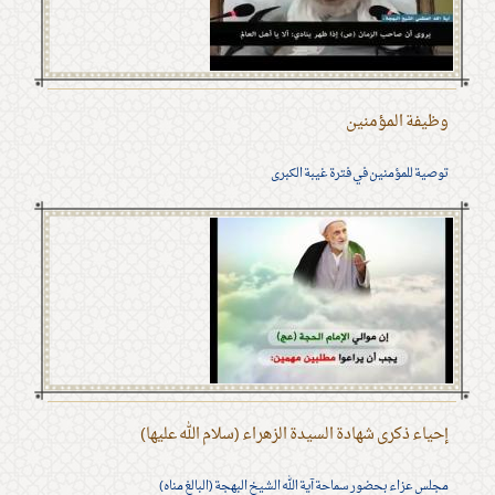
وظيفة المؤمنين
توصية للمؤمنين في فترة غيبة الكبرى
إحياء ذكرى شهادة السيدة الزهراء (سلام الله عليها)
مجلس عزاء بحضور سماحة آية الله الشيخ البهجة (البالغ مناه)