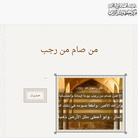
بطاقات: حدیث
من صام من رجب
...
حدیث