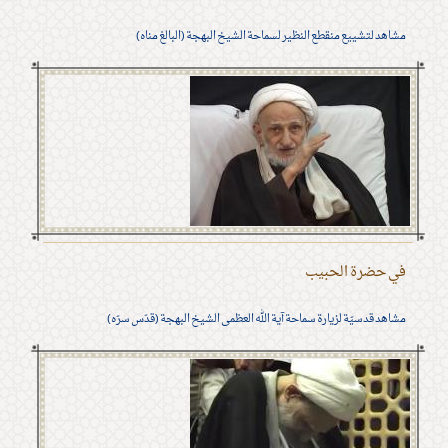
مشاهد لتشييع منقطع النظير لسماحة الشيخ البهجة (البالغ مناه)
في حضرة الحبيب
مشاهد قدسيّة لزيارة سماحة آية الله العظمى الشيخ البهجة (قدّس سرّه)