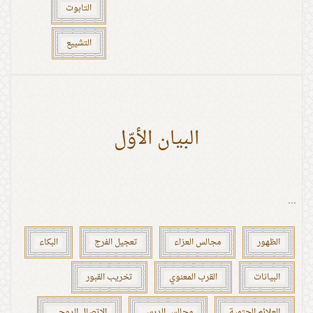
التابوت
التشييع
البيان الأوّل
...
الظهور
مجالس العزاء
تعجيل الفرج
البكاء
البيانات
القرب المعنوي
تخريب القبور
العلائم الحتمية
مجالس الدرس
الاتصال الروحي