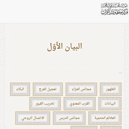
بطاقات: مجالس العزاء
البيان الأوّل
...
الظهور
مجالس العزاء
تعجيل الفرج
البكاء
البيانات
القرب المعنوي
تخريب القبور
العلائم الحتمية
مجالس الدرس
الاتصال الروحي