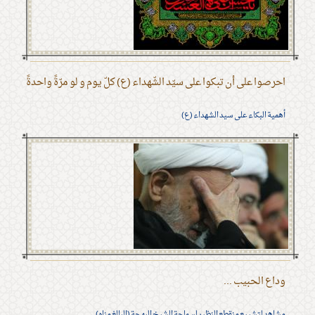
احرصوا على أن تبكوا على سيّد الشّهداء (ع) كلّ يوم و لو مرّةً واحدةً
أهمية البكاء على سيد الشهداء (ع)
وداع الحبيب ...
مشاهد لتشييع منقطع النظير لسماحة الشيخ البهجة (البالغ مناه)