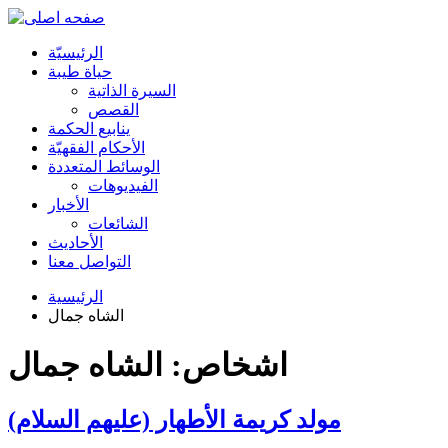
الرئیسیّة
حياة طيبة
السيرة الذاتية
القصص
ينابيع الحكمة
الأحکام الفقهیّة
الوسائط المتعددة
الفیدیوهات
الأخبار
الشائعات
الأحادیث
التواصل معنا
الرئيسية
الشاه جمال
اشخاص: الشاه جمال
مولد كريمة الأطهار (عليهم السلام)