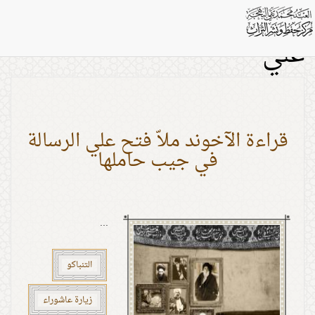
اشخاص: الآخوند ملاّ فتح
علي
قراءة الآخوند ملاّ فتح علي الرسالة
في جيب حاملها
...
التنباكو
زيارة عاشوراء