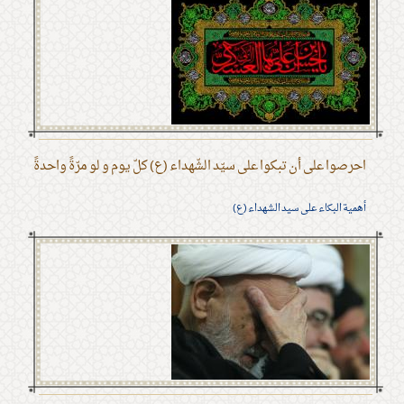
احرصوا على أن تبكوا على سيّد الشّهداء (ع) كلّ يوم و لو مرّةً واحدةً
أهمية البكاء على سيد الشهداء (ع)