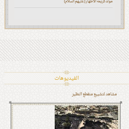
مولد كريمة الأطهار (عليهم السلام)
الفیدیوهات
مشاهد لتشييع منقطع النظير