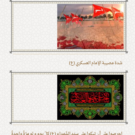
شدة مصيبة الإمام العسكري (ع)
احرصوا على أن تبكوا على سيّد الشّهداء (ع) كلّ يوم و لو مرّةً واحدةً