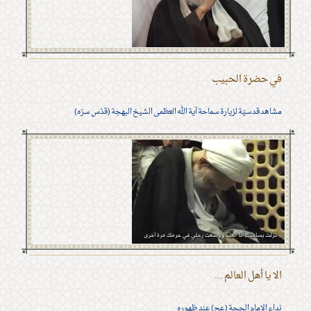
في حضرة الحبيب
مشاهد قدسيّة لزيارة سماحة آية الله العظمى الشيخ البهجة (قدّس سرّه)
الا يا أهل العالم ...
نداء الامام الحجة (عج) عند ظهوره