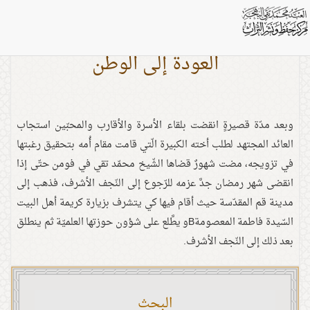
العودة إلى الوطن
وبعد مدّة قصيرةٍ انقضت بلقاء الأسرة والأقارب والمحبّين استجاب
العائد المجتهد لطلب أخته الكبيرة الّتي قامت مقام أُمه بتحقيق رغبتها
في تزويجه، مضت شهورٌ قضاها الشّيخ محمّد تقي في فومن حتّى إذا
انقضى شهر رمضان جدَّ عزمه للرّجوع إلى النّجف الأشرف، فذهب إلى
مدينة قم المقدّسة حيث أقام فيها كي يتشرف بزيارة كريمة أهل البيت
السّيدة فاطمة المعصومةBو يطَّلع على شؤون حوزتها العلميّة ثم ينطلق
بعد ذلك إلى النّجف الأشرف.
البحث