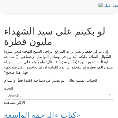
الشائعات
Post
الرئيسية
لو بكيتم على سيد الشهداء مليون قطرة
لو بكيتم على سيد الشهداء
مليون قطرة
إلى مركز حفظ و نشر تراث المرجع الراحل الشيخ البهجة(قدس سرّه)،
السّؤال: السلام عليكم. يُتداول في وسائل التواصل الإجتماعي أنّ سماحة
آية الله الشيخ البهجة(قدّس سرّه) قد قال: «لو بكيتم على سيد الشهداء
مليون الف قطرة لم تنفعكم غدا يوم القيامة ان لم تحافظوا على صلاتكم»
فهل هذا صحيح؟
الجواب: بسمه تعالى. لم يصدر عن سماحته (قده) قطّ. والسلام
البحث
الأكثر مشاهدة
كتاب «الرحمة الواسعة»