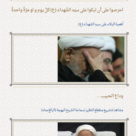
احرصوا على أن تبكوا على سيّد الشّهداء (ع) كلّ يوم و لو مرّةً واحدةً
أهمية البكاء على سيد الشهداء (ع)
وداع الحبيب ...
مشاهد لتشييع منقطع النظير لسماحة الشيخ البهجة (البالغ مناه)