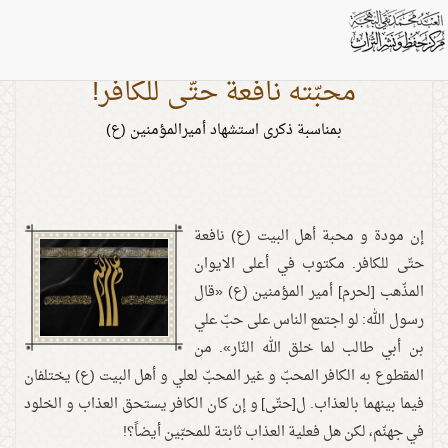
محبّته نافعة حتّى للكافر!
بمناسبة ذكرى استشهاد أميرالمؤمنين (ع)
إن مودة و محبة أهل البيت (ع) نافعة
حتّى للكافر. مكتوب في أعلى الايوان
المذّهب [لحرم] أمير المؤمنين (ع) «قال
رسول الله: لو اجتمع الناس على حبّ علي
بن أبي طالب لما خلق الله النّار». من
المقطوع به الكافر المحبّ و غير المحبّ لعلي و أهل البيت (ع) يختلفان
فيما بينهما بالعذاب. ل[حتّى] و إن كان الكافر يستحق العذاب و الخلود
في جهنّم، لكن هل فعلية العذاب ثابتة للمحبّين أيضاً؟!