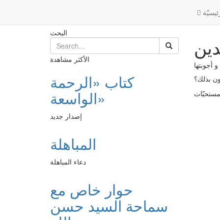
تيان بالمستحبّات مع عدم رضا الوالدين
Post
الرئيسية
ئیسیّة
البحث
دين
الأكثر مشاهدة
و أجوبتها
كتاب «الرحمة
حون بذلك؟
الواسعة»
إصدار جديد
المباهلة
دعاء المباهلة
حوار خاص مع
سماحة السيد حسن