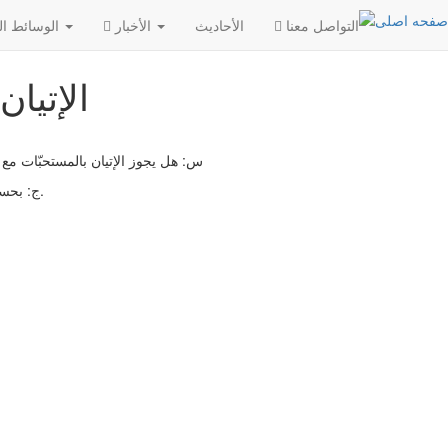
التواصل معنا
الأحادیث
الأخبار
الوسائط المتعددة
الإتيا
س: هل يجوز الإتيان بالمستحبّات مع ا
ج: بحسب الظّاهر إذا لم يمنعوا، ولو لم يصدر منهم إذن [في ذلك]، فلا مانع من القيام بالمستحبّات.