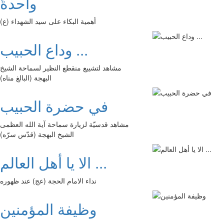
واحدةً
أهمية البكاء على سيد الشهداء (ع)
وداع الحبيب ...
مشاهد لتشييع منقطع النظير لسماحة الشيخ
البهجة (البالغ مناه)
في حضرة الحبيب
مشاهد قدسيّة لزيارة سماحة آية الله العظمى
الشيخ البهجة (قدّس سرّه)
الا يا أهل العالم ...
نداء الامام الحجة (عج) عند ظهوره
وظيفة المؤمنين