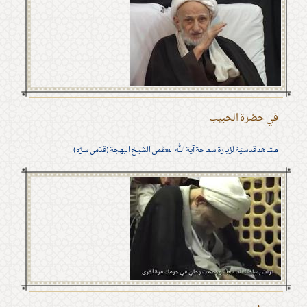
في حضرة الحبيب
مشاهد قدسيّة لزيارة سماحة آية الله العظمى الشيخ البهجة (قدّس سرّه)