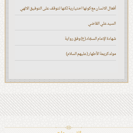
أفعال الانسان مع كونها اختيارية لكنها تتوقف على التوفيق الالهي
السيد علي القاضي
شهادة الإمام السجّاد (ع) وفق رواية
مولد كريمة الأطهار (عليهم السلام)