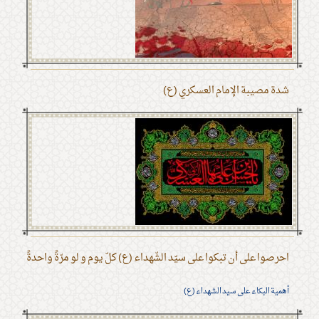
شدة مصيبة الإمام العسكري (ع)
احرصوا على أن تبكوا على سيّد الشّهداء (ع) كلّ يوم و لو مرّةً واحدةً
أهمية البكاء على سيد الشهداء (ع)