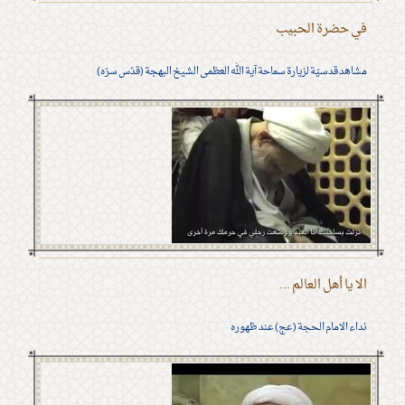
في حضرة الحبيب
مشاهد قدسيّة لزيارة سماحة آية الله العظمى الشيخ البهجة (قدّس سرّه)
الا يا أهل العالم ...
نداء الامام الحجة (عج) عند ظهوره