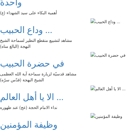
واحدةً
أهمية البكاء على سيد الشهداء (ع)
وداع الحبيب ...
مشاهد لتشييع منقطع النظير لسماحة الشيخ
البهجة (البالغ مناه)
في حضرة الحبيب
مشاهد قدسيّة لزيارة سماحة آية الله العظمى
الشيخ البهجة (قدّس سرّه)
الا يا أهل العالم ...
نداء الامام الحجة (عج) عند ظهوره
وظيفة المؤمنين