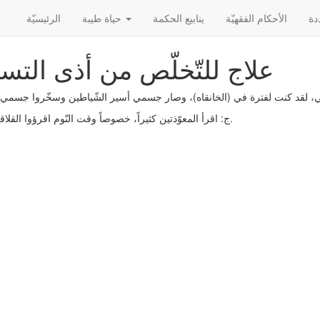
الأحکام الفقهیّة
ينابيع الحكمة
حياة طيبة
الرئیسیّة
علاج للتّخلّص من أذى التس
، لقد كنت لفترة في (الخانقاه)، وصار جسمي أسير الشّياطين وسخّروا جسم
ج: اقرأ المعوّذتين كثيراً، خصوصاً وقت النّوم اقرؤوا القلاقل الأربعة.