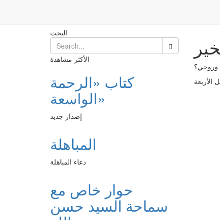
علاج للتّخلّص من أذى التسخير
Post
الرئيسية
البحث
خير
الأكثر مشاهدة
ي وروحي؟
كتاب «الرحمة
الواسعة»
إصدار جديد
المباهلة
دعاء المباهلة
حوار خاص مع
سماحة السيد حسن