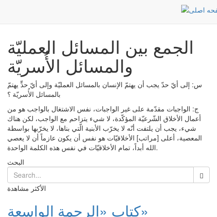
الجمع بين المسائل العمليّة والمسائل الأُسريّة
Post
الرئيسية
الجمع بين المسائل العمليّة
والمسائل الأُسريّة
س: إلى أيّ حدّ يجب أن يهتمّ الإنسان بالمسائل العمليّة وإلى أيّ حدٍّ يهتمّ
بالمسائل الأُسريّة ؟
ج: الواجبات مقدّمة على غير الواجبات، نفس الاشتغال بالواجب هو من
أعمال الأخلاق الشّرعيّة المؤكّدة، لا شيء يتزاحم مع الواجب، لكن هناك
شيء، يجب أن يلتفت أنّه لا يخرّب الأبنية الّتي بناها، لا يخرّبها بواسطة
المعصية، أعلى [مراتب] الأخلاقيّات هو نفس أن يكون عازماً أن لا يعصي
الله أبداً، تمام الأخلاقيّات في نفس هذه الكلمة الواحدة.
البحث
الأكثر مشاهدة
كتاب «الرحمة الواسعة»