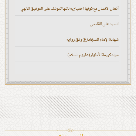
أفعال الانسان مع كونها اختيارية لكنها تتوقف على التوفيق الالهي
السيد علي القاضي
شهادة الإمام السجّاد (ع) وفق رواية
مولد كريمة الأطهار (عليهم السلام)