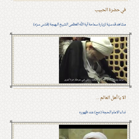
في حضرة الحبيب
مشاهد قدسيّة لزيارة سماحة آية الله العظمى الشيخ البهجة (قدّس سرّه)
الا يا أهل العالم ...
نداء الامام الحجة (عج) عند ظهوره