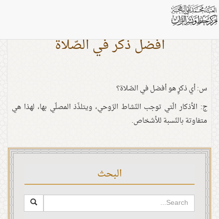
أفضل ذكر في الصّلاة
س: أي ذكرٍ هو أفضل في الصّلاة؟
ج: الأذكار الّتي توجب النّشاط الرّوحي، ويتلذّذ المصلّي بها، لهذا هي
متفاوتة بالنّسبة للأشخاص.
البحث