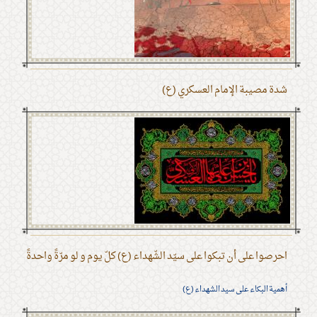
شدة مصيبة الإمام العسكري (ع)
احرصوا على أن تبكوا على سيّد الشّهداء (ع) كلّ يوم و لو مرّةً واحدةً
أهمية البكاء على سيد الشهداء (ع)