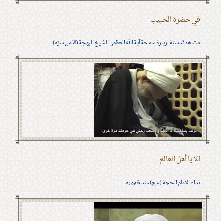
في حضرة الحبيب
مشاهد قدسيّة لزيارة سماحة آية الله العظمى الشيخ البهجة (قدّس سرّه)
الا يا أهل العالم ...
نداء الامام الحجة (عج) عند ظهوره