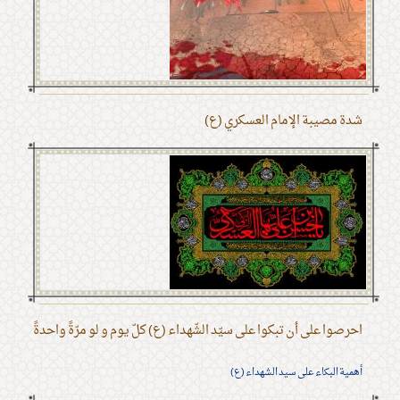
شدة مصيبة الإمام العسكري (ع)
احرصوا على أن تبكوا على سيّد الشّهداء (ع) كلّ يوم و لو مرّةً واحدةً
أهمية البكاء على سيد الشهداء (ع)