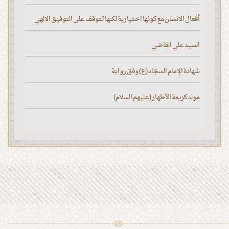
أفعال الانسان مع كونها اختيارية لكنها تتوقف على التوفيق الالهي
السيد علي القاضي
شهادة الإمام السجّاد (ع) وفق رواية
مولد كريمة الأطهار (عليهم السلام)