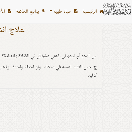
الرئیسیّة
حياة طيبة
ينابيع الحكمة
الأح
علاج انش
س: أرجو أن تدعو لي، ذهني مشوّش في الصّلاة والعبادة؟
ج: حين التفت لنفسه في صلاته ـ ولو لحظة واحدة ـ وذهب 
كافٍ.