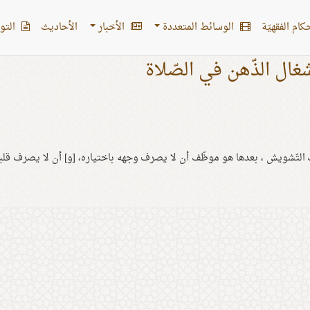
کام الفقهیّة
الوسائط المتعددة
الأخبار
الأحادیث
التو
غال الذّهن في الصّلاة
التّشويش ، بعدها هو موظّف أن لا يصرف وجهه باختياره، [و] أن لا يصرف قلبه