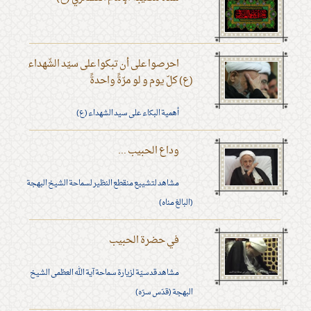
احرصوا على أن تبكوا على سيّد الشّهداء
(ع) كلّ يوم و لو مرّةً واحدةً
أهمية البكاء على سيد الشهداء (ع)
وداع الحبيب ...
مشاهد لتشييع منقطع النظير لسماحة الشيخ البهجة
(البالغ مناه)
في حضرة الحبيب
مشاهد قدسيّة لزيارة سماحة آية الله العظمى الشيخ
البهجة (قدّس سرّه)