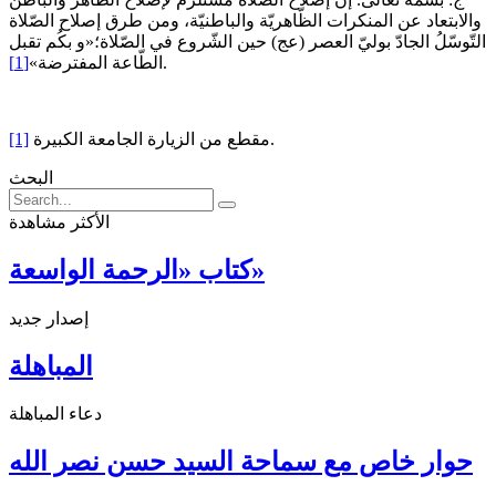
والابتعاد عن المنكرات الظّاهريّة والباطنيّة، ومن طرق إصلاح الصّلاة
التّوسّلُ الجادّ بوليّ العصر (عج) حين الشّروع في الصّلاة؛«و بكُم تقبل
.
الطّاعة المفترضة»
[1]
مقطع من الزيارة الجامعة الكبيرة.
[1]
البحث
الأكثر مشاهدة
كتاب «الرحمة الواسعة»
إصدار جديد
المباهلة
دعاء المباهلة
حوار خاص مع سماحة السيد حسن نصر الله