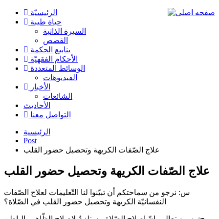
الرئیسیّة
حياة طيبة
السيرة الذاتية
القصص
ينابيع الحكمة
الأحکام الفقهیّة
الوسائط المتعددة
الفیدیوهات
الأخبار
الشائعات
الأحادیث
التواصل معنا
الرئيسية
Post
علاج الصّفات الكريهة وتحصيل حضور القلب
علاج الصّفات الكريهة وتحصيل حضور القلب
س: نرجو من سماحتكم أن تبيّنوا لنا التّعليمات لعلاج الصّفات
النفسانيّة الكريهة وتحصيل حضور القلب في الصّلاة؟
ج: بسمه تعالى. إنّ إصلاح الصّلاة مستلزمٌ لإصلاح الظّاهر والباطن