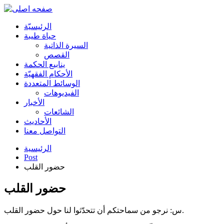
الرئیسیّة
حياة طيبة
السيرة الذاتية
القصص
ينابيع الحكمة
الأحکام الفقهیّة
الوسائط المتعددة
الفیدیوهات
الأخبار
الشائعات
الأحادیث
التواصل معنا
الرئيسية
Post
حضور القلب
حضور القلب
س: نرجو من سماحتكم أن تتحدّثوا لنا حول حضور القلب.