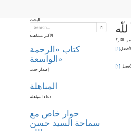
تحصيل العبادة حباً للّه
Post
الرئيسية
البحث
لّه
الأكثر مشاهدة
من النّار؟
كتاب «الرحمة
الأفضل
[1]
الواسعة»
[1]
إصدار جديد
المباهلة
دعاء المباهلة
حوار خاص مع
سماحة السيد حسن