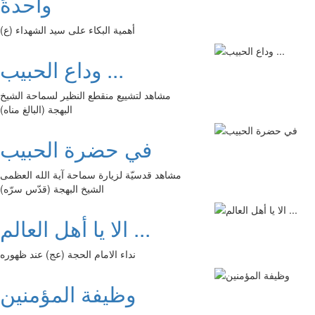
واحدةً
أهمية البكاء على سيد الشهداء (ع)
وداع الحبيب ...
مشاهد لتشييع منقطع النظير لسماحة الشيخ
البهجة (البالغ مناه)
في حضرة الحبيب
مشاهد قدسيّة لزيارة سماحة آية الله العظمى
الشيخ البهجة (قدّس سرّه)
الا يا أهل العالم ...
نداء الامام الحجة (عج) عند ظهوره
وظيفة المؤمنين