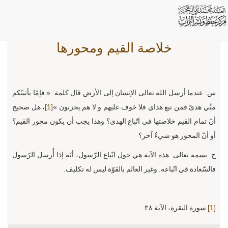
خلاصة القيم ومحورها
س: عندما أرسل الله تعالى الإنسان إلى الأرض قال كلمة: « فإمّا يأتينّكم
منِّي هدىً فمن تبع هداي فلا خوف عليهم و لا هم يحزنون »
[1]
، هل صحيح
أنّ تمام القيم خلاصتها في اتّباع الهدى؟ وهذا يجب أن يكون محور القيم؟
أو أنّ المحور هو شيءٌ آخر؟
ج: بسمه تعالى. هذه الآية هي حول اتّباع الرّسول، أنّه إذا أُرسل الرّسول
فالسّعادة في اتّباعه. وغير العالم بالقوّة ليس له تكليف.
[1]
سورة البقرة، الآية ٣٨.