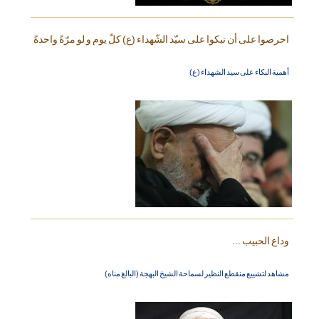
احرصوا على أن تبكوا على سيّد الشّهداء (ع) كلّ يوم و لو مرّةً واحدةً
أهمية البكاء على سيد الشهداء (ع)
وداع الحبيب ...
مشاهد لتشييع منقطع النظير لسماحة الشيخ البهجة (البالغ مناه)