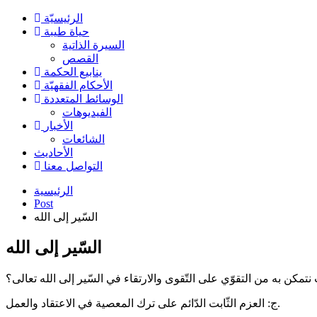
الرئیسیّة
حياة طيبة
السيرة الذاتية
القصص
ينابيع الحكمة
الأحکام الفقهیّة
الوسائط المتعددة
الفیدیوهات
الأخبار
الشائعات
الأحادیث
التواصل معنا
الرئيسية
Post
السّير إلى الله
السّير إلى الله
 نتمكن به من التقوّي على التّقوى والارتقاء في السّير إلى الله تعالى؟
ج: العزم الثّابت الدّائم على ترك المعصية في الاعتقاد والعمل.